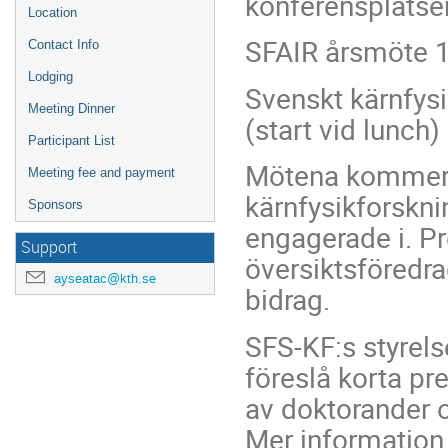
konferensplats
Location
SFAIR årsmöte 18
Contact Info
Lodging
Svenskt kärnfys
Meeting Dinner
(start vid lunch)
Participant List
Mötena kommer a
Meeting fee and payment
kärnfysikforskni
Sponsors
engagerade i. Pr
Support
översiktsföredra
ayseatac@kth.se
bidrag.
SFS-KF:s styrels
föreslå korta pr
av doktorander o
Mer information